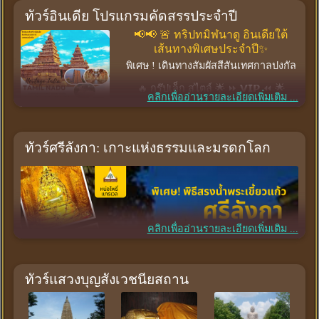
ทัวร์อินเดีย โปรแกรมคัดสรรประจำปี
📢📢 🚨 ทริปทมิฬนาดู อินเดียใต้
เส้นทางพิเศษประจำปี✨
พิเศษ ! เดินทางสัมผัสสีสันเทศกาลปงกัล
🔥 กรุ๊ปเล็ก สไตล์ 🌟 ⏩ 𝗩𝗜𝗣 ⏪ 🌟
คลิกเพื่ออ่านรายละเอียดเพิ่มเติม ...
ทัวร์ออกแบบอย่างกระชับครบรส
ทัวร์ศรีลังกา: เกาะแห่งธรรมและมรดกโลก
คลิกเพื่ออ่านรายละเอียดเพิ่มเติม ...
ทัวร์แสวงบุญสังเวชนียสถาน