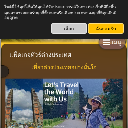
ไซต์นี้ใช้คุกกี้เพื่อให้คุณได้รับประสบการณ์ในการท่องเว็บที่ดียิ่งขึ้น
คุณสามารถยอมรับคุกกี้ทั้งหมดหรือเลือกประเภทของคุกกี้ที่คุณยินดี
หน่อโพธิ์ แทรแวล NorBhodi Travel
อนุญาต
ใบอนุญาตธุรกิจนำเที่ยวเลขที่ 11/09361
เลือก
ฉันยอมรับ
เมนู
แพ็คเกจทัวร์ต่างประเทศ
เที่ยวต่างประเทศอย่างมั่นใจ