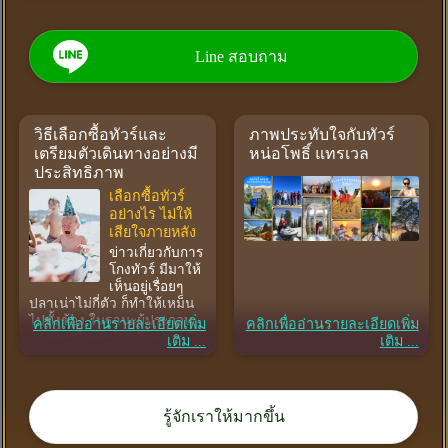
อยากไปเที่ยวมาเลเซีย แบบอิ่มๆ เดินทางทั้งทีเก็บไฮไลท์
ได้ครบ
ชมสถานที่ทางประวัติศาสตร์วัฒนธรรมเยอะหน่อย
Line สอบถาม
แบบสไตล์ Legacy
ที่สำคัญพาถ่ายรูปตึกแฝด สะพาน Pintasan และ เมอเดก้
าสแควร์ ยามค่ำด้วย
วิธีเลือกซื้อทัวร์และ
ภาพประทับใจกับทัวร์
ส่วนเก็นติ้งก็ไปนะ ขึ้นปีนังฮิลล์ด้วย ให้ได้สัมผัสทุกอย่าง
เตรียมตัวเดินทางอย่างมี
หน่อโพธิ์ แทรเวล
👍บินไป-กลับเลย สบายๆ ไม่เหนื่อย และเด็ดสุดคือ เลือกวันเดิน
ประสิทธิภาพ
ทางได้เองเริ่มต้น 4 ท่าน มีผู้ดูแลตลอดทริป
เลือกซื้อทัวร์
คลิก >>
โหลดโปรแกรมทัวร์
อย่างไร ไม่ให้
เสียใจภายหลัง
ข่าวเกี่ยวกับการ
โกงทัวร์ มีมาให้
เห็นอยู่เรื่อยๆ
ปลาเน่าไม่กี่ตัว ก็ทำให้เหม็น
ไปทั้งข้อง ในฐานะผู้ประกอบ
คลิกเพื่ออ่านรายละเอียดเพิ่ม
คลิกเพื่ออ่านรายละเอียดเพิ่ม
การก็เหนื่อยหน่าย ในฐานะนัก
เติม ...
เติม ...
ท่องเที่ยวก็กลัวจนเกร็งไปหมด
แล้วจะตัดสินใจเลือกซื้อทัวร์
อย่างไรดีล่ะ จึงจะลดความ
เสี่ยงได้มากที่สุด เรามีคำ
รู้จักเราให้มากขึ้น
แนะนำ ลองพิจารณาดูนะคะ