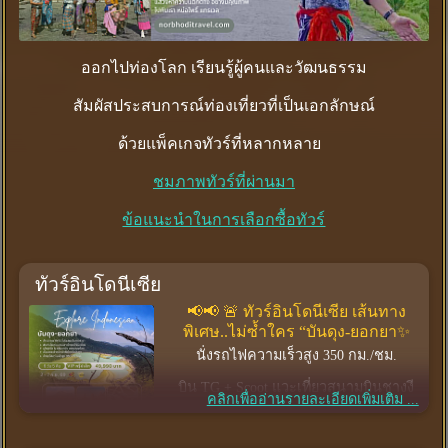
ออกไปท่องโลก เรียนรู้ผู้คนและวัฒนธรรม
สัมผัสประสบการณ์ท่องเที่ยวที่เป็นเอกลักษณ์
ด้วยแพ็คเกจทัวร์ที่หลากหลาย
ชมภาพทัวร์ที่ผ่านมา
ข้อแนะนำในการเลือกซื้อทัวร์
ทัวร์อินโดนีเซีย
📢📢 🚨 ทัวร์อินโดนีเซีย เส้นทาง
พิเศษ..ไม่ซ้ำใคร “บันดุง-ยอกยา✨
นั่งรถไฟความเร็วสูง 350 กม./ชม.
บิน TG + Scoot แวะเที่ยวสนามบินชางงี
คลิกเพื่ออ่านรายละเอียดเพิ่มเติม ...
เช็คทรู
🔥 กรุ๊ปเล็ก สไตล์ 🌟 ⏩ 𝗩𝗜𝗣 ⏪ 🌟